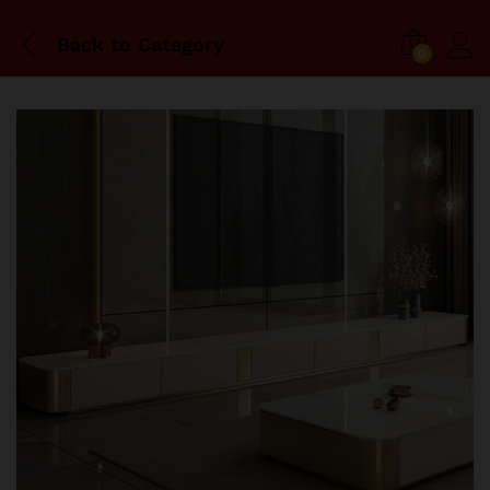
Back to
Category
0