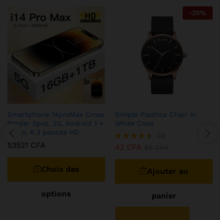
-
25
%
Smartphone 14proMax Cross
Simple Plastice Chair In
Border Spot, 3G, Android 1 +
White Color
16 Go, 6.3 pouces HD
02
53521
CFA
42
CFA
Note
56
CFA
Ce
4.50
sur 5
produit
Choix des
Ajouter au
a
plusieurs
options
panier
variations.
Les
options