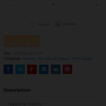
Arredo-
Meuble
de
télévision
Compare
Wishlist
en
bois
avec
consoles,
Ajouter au devis
table
mobile,
SKU:
1005006455214343
support
Categories:
Meubles
,
Meubles de maison
,
Petit meuble
de
télévision
pour
chambre
à
coucher,
Description
salon,
ordinateur
portable
Apparence:
Moderne