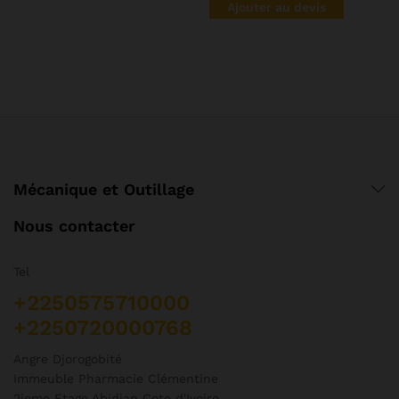
Ajouter au devis
peuvent
être
choisies
sur
la
page
du
produit
Mécanique et Outillage
Nous contacter
Tel
+2250575710000
+2250720000768
Angre Djorogobité
Immeuble Pharmacie Clémentine
2ieme Etage Abidjan Cote d'Ivoire