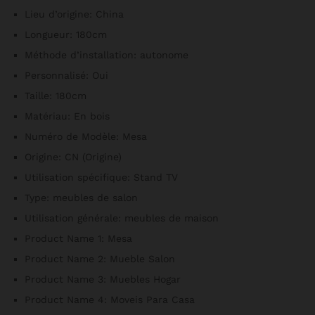
moderne,
Lieu d’origine:
China
étagère
Longueur:
180cm
quantité
Méthode d’installation:
autonome
Personnalisé:
Oui
Taille:
180cm
Matériau:
En bois
Numéro de Modèle:
Mesa
Origine:
CN (Origine)
Utilisation spécifique:
Stand TV
Type:
meubles de salon
Utilisation générale:
meubles de maison
Product Name 1:
Mesa
Product Name 2:
Mueble Salon
Product Name 3:
Muebles Hogar
Product Name 4:
Moveis Para Casa