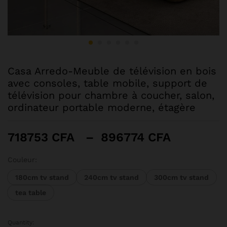
Casa Arredo-Meuble de télévision en bois
avec consoles, table mobile, support de
télévision pour chambre à coucher, salon,
ordinateur portable moderne, étagère
Plage
718753
CFA
–
896774
CFA
de
prix :
Couleur:
718753 
180cm tv stand
240cm tv stand
300cm tv stand
à
tea table
896774 
Quantity:
Casa