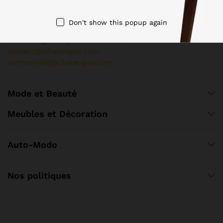
+2250720000768
Angre Djorogobité
Don't show this popup again
Immeuble Pharmacie Clémentine
2ieme Etage Abidjan Cote d'Ivoire
contact@achatengros.com
commercial@achatengros.com
Mode et Beauté
Meubles et Décoration
Auto-Modo
Nos politiques