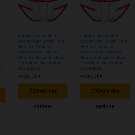
нижнее белье Men
нижнее белье Men
Underwear Boxer Para
Underwear Boxer Para
Hombre Cuecas
Hombre Cuecas
Masculinas Caleçon
Masculinas Caleçon
Homme Bokserki Sous
Homme Bokserki Sous
Vetement Masculina
Vetement Masculina
y
Ondergoed
Ondergoed
4485
CFA
4485
CFA
Ce
C
Ce
produit
pr
Choix des
Choix des
produit
4485
CFA
4485
CFA
a
a
a
plusieurs
pl
options
options
plusieurs
variations.
va
variations.
Les
Le
Les
options
op
options
peuvent
pe
peuvent
être
êt