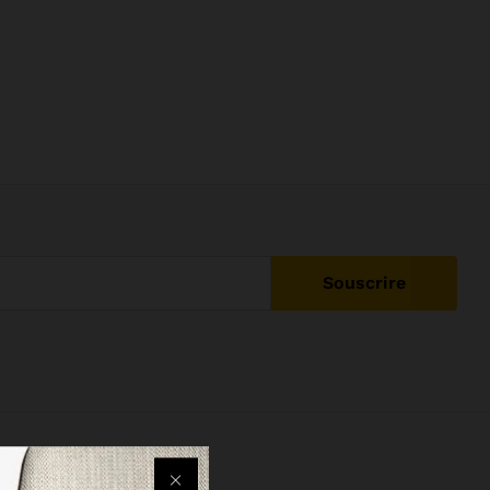
tions
uvent
re
oisies
r
ge
u
oduit