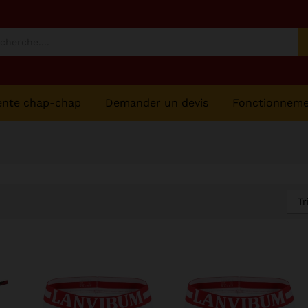
ente chap-chap
Demander un devis
Fonctionnem
Tr