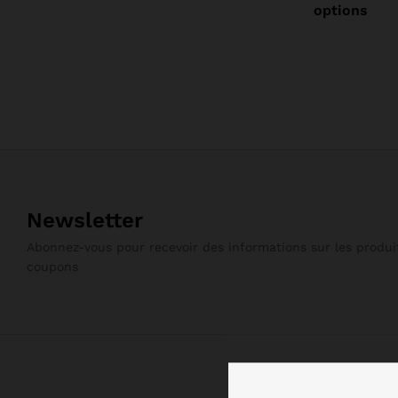
options
Newsletter
Abonnez-vous pour recevoir des informations sur les produit
coupons