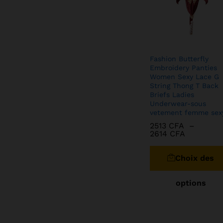
Fashion Butterfly
Embroidery Panties
Women Sexy Lace G
String Thong T Back
Briefs Ladies
Underwear-sous
vetement femme sex
2513
CFA
–
Plage
2614
CFA
de
prix :
2513
CFA
2513 CFA
Choix des
2614
CFA
à
2614 CFA
options