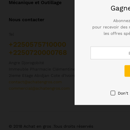
Mécanique et Outillage
Gagn
Nous contacter
Abonnez
pour recevoir des 
les offres sp
Tel
+2250575710000
+2250720000768
Angre Djorogobité
Immeuble Pharmacie Clémentine
2ieme Etage Abidjan Cote d'Ivoire
contact@achatengros.com
commercial@achatengros.com
Don't
© 2018 Achat en gros .Tous droits réservés