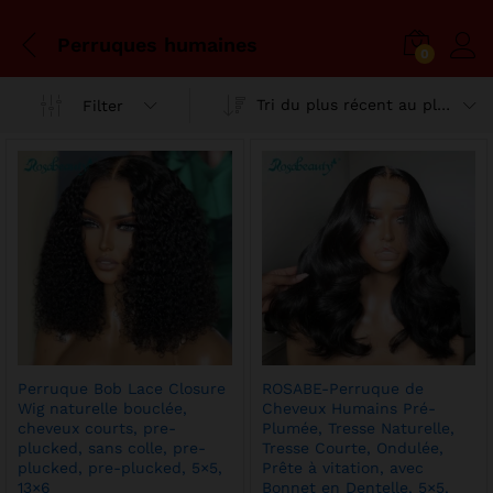
Perruques humaines
0
Tri du plus récent au plus ancien
Filter
x
x
n
x
Perruque Bob Lace Closure
ROSABE-Perruque de
Wig naturelle bouclée,
Cheveux Humains Pré-
cheveux courts, pre-
Plumée, Tresse Naturelle,
plucked, sans colle, pre-
Tresse Courte, Ondulée,
plucked, pre-plucked, 5×5,
Prête à vitation, avec
13×6
Bonnet en Dentelle, 5×5,