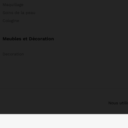
Maquillage
Soins de la peau
Cologine
Meubles et Décoration
Decoration
Nous util