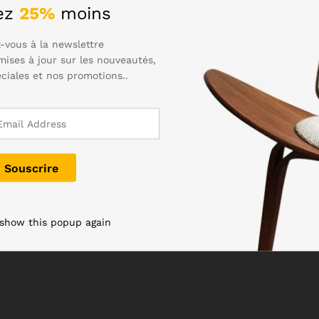
ez
25%
moins
-vous à la newslettre
mises à jour sur les nouveautés,
éciales et nos promotions..
 show this popup again