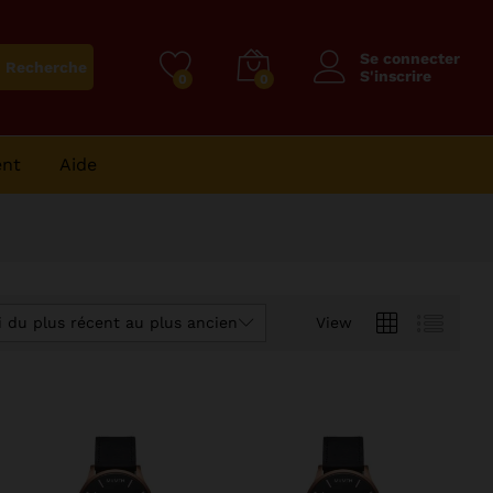
Se connecter
Recherche
S'inscrire
0
0
ent
Aide
i du plus récent au plus ancien
View