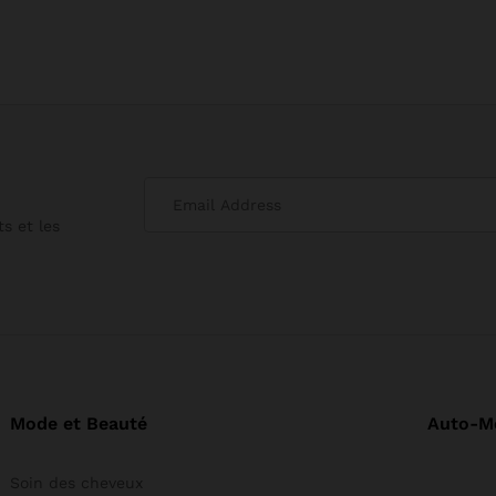
peuvent
être
choisies
sur
la
page
du
produit
s et les
Mode et Beauté
Auto-M
Soin des cheveux