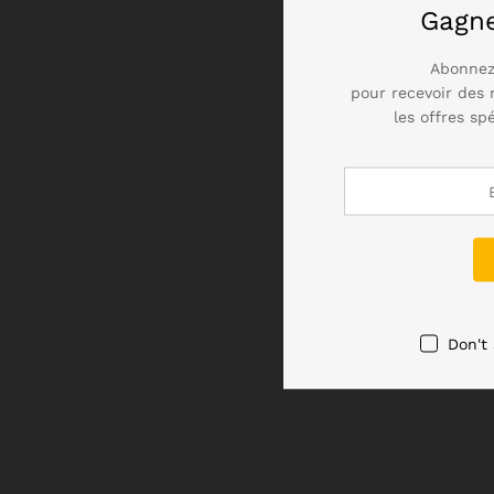
Gagn
Abonnez
pour recevoir des 
les offres sp
Don't