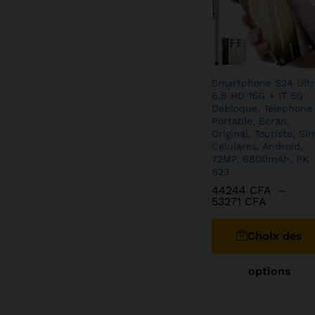
Smartphone S24 Ultr
6.8 HD 16G + 1T 5G
Débloqué, Téléphone
Portable, Écran,
Original, Touriste, Si
Celulares, Android,
72MP, 6800mAh, PK
S23
44244
CFA
–
Plage
53271
CFA
de
prix :
44244
CFA
44244 C
Choix des
53271
CFA
à
53271 CF
options