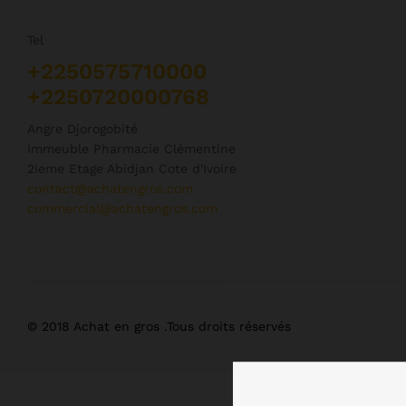
Tel
+2250575710000
+2250720000768
Angre Djorogobité
Immeuble Pharmacie Clémentine
2ieme Etage Abidjan Cote d'Ivoire
contact@achatengros.com
commercial@achatengros.com
© 2018 Achat en gros .Tous droits réservés