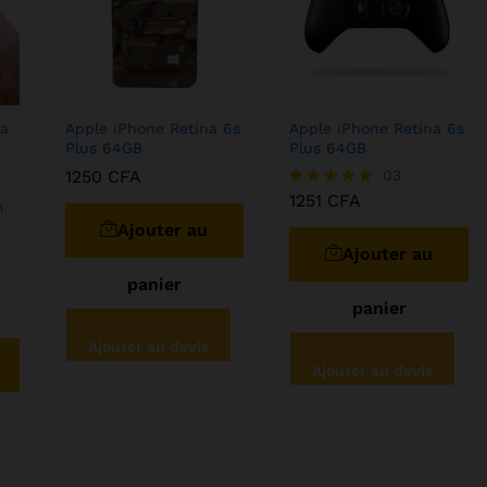
a
Apple iPhone Retina 6s
Apple iPhone Retina 6s
Plus 64GB
Plus 64GB
1250
1250
CFA
CFA
1251
CFA
03
1251
CFA
Note
m
4.67
Ajouter au
sur 5
Ajouter au
panier
panier
Ce
Ajouter au devis
produit
FA
Ajouter au devis
a
A
plusieurs
variations.
Les
options