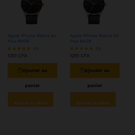
Apple iPhone Retina 6s
Apple iPhone Retina 6s
Plus 64GB
Plus 64GB
1251
CFA
03
1251
CFA
03
1251
CFA
1251
CFA
Note
Note
4.67
4.67
sur 5
sur 5
Ajouter au
Ajouter au
panier
panier
Ajouter au devis
Ajouter au devis