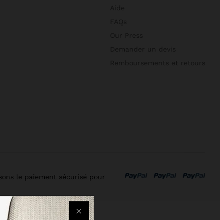
Aide
FAQs
Our Press
Demander un devis
Remboursements et retours
isons le paiement sécurisé pour