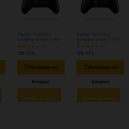
Rayban Rounded
Rayban Rounded
r
Sunglass Brown Color
Sunglass Brown Color
126
CFA
01
126
CFA
01
126
CFA
126
CFA
Note
Note
3.00
3.00
sur 5
sur 5
Purchase on
Purchase on
Amazon
Amazon
Ajouter au devis
Ajouter au devis