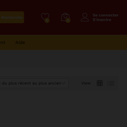
Se connecter
Recherche
S'inscrire
0
0
ent
Aide
i du plus récent au plus ancien
View