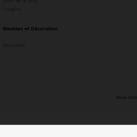
Soins de la peau
Cologine
Meubles et Décoration
Decoration
Nous util