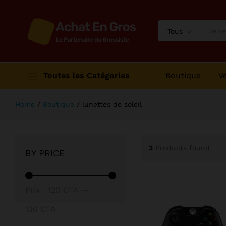
Tous
Toutes les Catégories
Boutique
V
Home
/
Boutique
/
lunettes de soleil
3
Products found
BY PRICE
Prix
Prix
Prix :
120 CFA
—
min
max
130 CFA