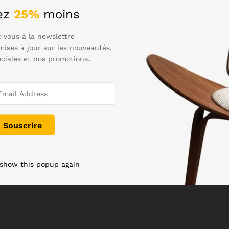
ez
25%
moins
-vous à la newslettre
mises à jour sur les nouveautés,
éciales et nos promotions..
 show this popup again