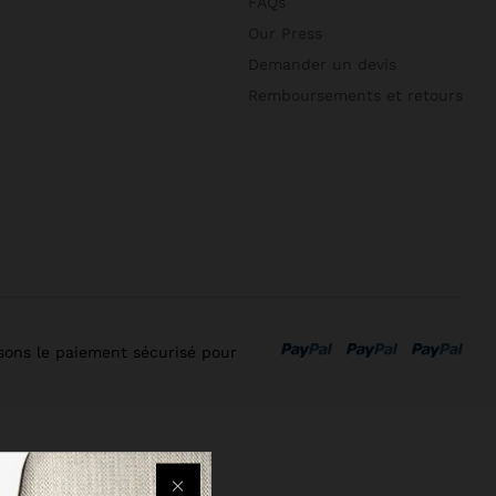
FAQs
Our Press
Demander un devis
Remboursements et retours
isons le paiement sécurisé pour