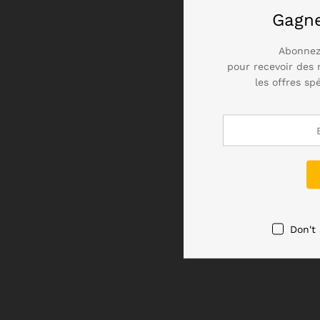
Gagn
Abonnez
pour recevoir des 
les offres sp
Don't