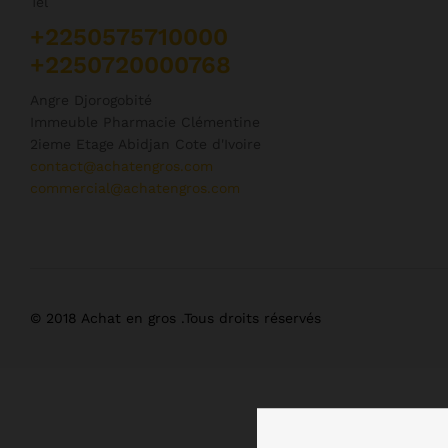
Tel
+2250575710000
+2250720000768
Angre Djorogobité
Immeuble Pharmacie Clémentine
2ieme Etage Abidjan Cote d'Ivoire
contact@achatengros.com
commercial@achatengros.com
© 2018 Achat en gros .Tous droits réservés