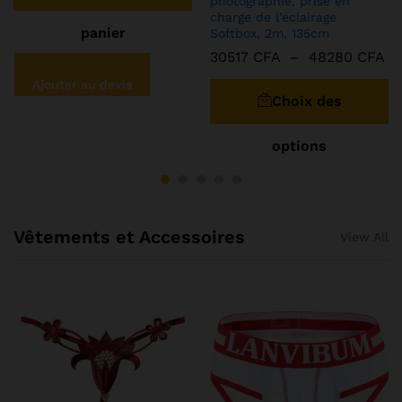
photographie, prise en
charge de l’éclairage
panier
Softbox, 2m, 135cm
30517
CFA
–
48280
CFA
Ajouter au devis
Choix des
options
Vêtements et Accessoires
View All