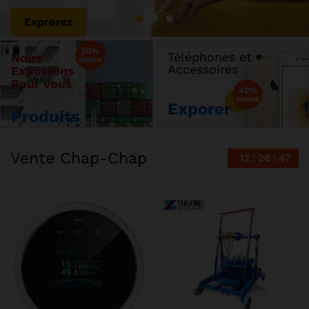
Explorer
Exprorez
20%
Téléphones et
Nous
moins
Accessoires
Exportons
Pour vous
40%
moins
Exporer
Produits
Vente Chap-Chap
12
26
46