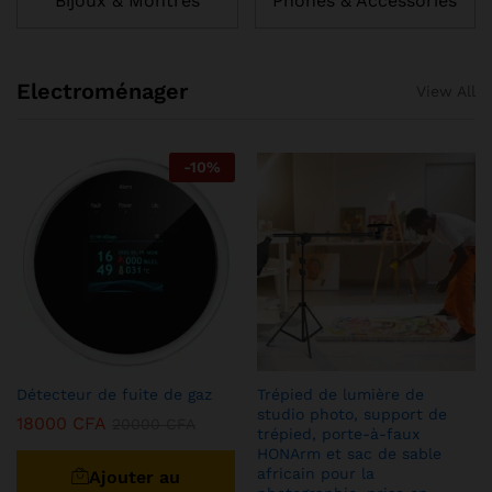
Bijoux & Montres
Phones & Accessories
Electroménager
View All
-
10
%
Détecteur de fuite de gaz
Trépied de lumière de
studio photo, support de
18000
CFA
20000
CFA
trépied, porte-à-faux
HONArm et sac de sable
africain pour la
Ajouter au