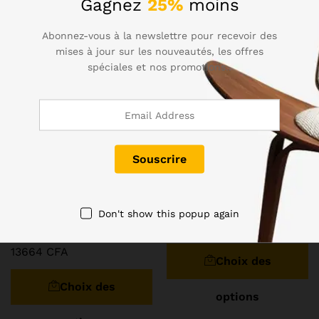
Gagnez
25%
moins
Abonnez-vous à la newslettre pour recevoir des
mises à jour sur les nouveautés, les offres
spéciales et nos promotions..
Pinces solides en
12V Perceuse Sans Fil
mousseline pour
Tournevis Électrique Mini
photographie, pour support
Sans Fil Puissance Pilote DC
d’arrière-plan, tissu
Batterie Au Lithium-Ion
Don't show this popup again
d’arrière-plan fixe, paquet
37240
CFA
–
43450
CFA
de 8 pièces
13664
CFA
Choix des
Choix des
options