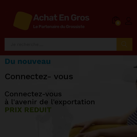
0
Recherch
Du nouveau
Des produits ttc
Machines
Connectez- vous
AUTO ET MOTO
Pièces détachées
Connectez-vous
Facilité de
à l'avenir de l'exportation
dédouanement
PRIX REDUIT
PRIX DE GROS
40% moins
Acheter