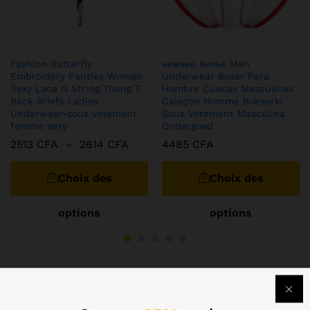
Fashion Butterfly
нижнее белье Men
Embroidery Panties Women
Underwear Boxer Para
Sexy Lace G String Thong T
Hombre Cuecas Masculinas
Back Briefs Ladies
Caleçon Homme Bokserki
Underwear-sous vetement
Sous Vetement Masculina
femme sexy
Ondergoed
2513
CFA
–
2614
CFA
4485
CFA
Choix des
Choix des
options
options
Matériaux de construction
View All