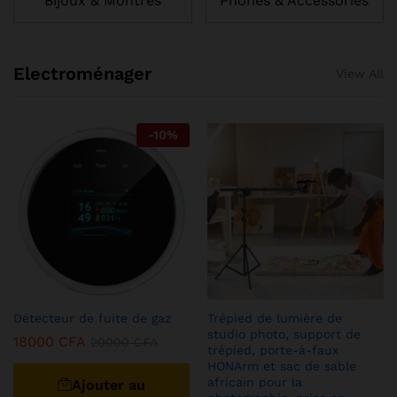
Bijoux & Montres
Phones & Accessories
Electroménager
View All
-
10
%
Détecteur de fuite de gaz
Trépied de lumière de
studio photo, support de
18000
CFA
20000
CFA
trépied, porte-à-faux
HONArm et sac de sable
africain pour la
Ajouter au