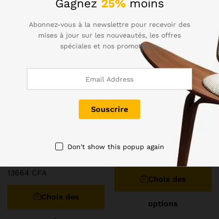
Gagnez
25%
moins
Abonnez-vous à la newslettre pour recevoir des
mises à jour sur les nouveautés, les offres
spéciales et nos promotions..
Pinces solides en
12V Perceuse Sans Fil
mousseline pour
Tournevis Électrique Mini
photographie, pour support
Sans Fil Puissance Pilote DC
d’arrière-plan, tissu
Batterie Au Lithium-Ion
Don't show this popup again
d’arrière-plan fixe, paquet
37240
CFA
–
43450
CFA
de 8 pièces
13664
CFA
Choix des
Choix des
options