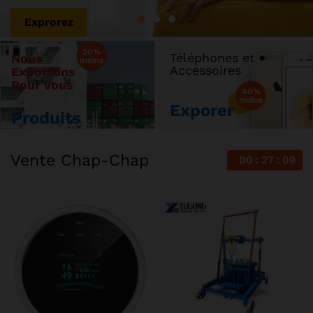
Explorer
Exprorez
20%
Téléphones et
Nous
moins
Accessoires
Exportons
Pour vous
40%
moins
Exporer
Produits
Vente Chap-Chap
00
27
09