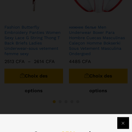
Fashion Butterfly
нижнее белье Men
Embroidery Panties Women
Underwear Boxer Para
Sexy Lace G String Thong T
Hombre Cuecas Masculinas
Back Briefs Ladies
Caleçon Homme Bokserki
Underwear-sous vetement
Sous Vetement Masculina
femme sexy
Ondergoed
2513
CFA
–
2614
CFA
4485
CFA
Choix des
Choix des
options
options
Matériaux de construction
View All