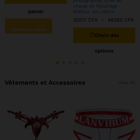
photographie, prise en
charge de l’éclairage
panier
Softbox, 2m, 135cm
30517
CFA
–
48280
CFA
Ajouter au devis
Choix des
options
Vêtements et Accessoires
View All