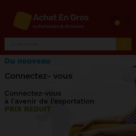
0
Recherch
Du nouveau
Des produits ttc
Machines
Connectez- vous
AUTO ET MOTO
Pièces détachées
Connectez-vous
Facilité de
à l'avenir de l'exportation
dédouanement
PRIX REDUIT
PRIX DE GROS
40% moins
Acheter