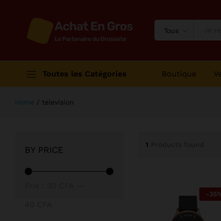
Tous
Toutes les Catégories
Boutique
V
Home
/
television
1
Products found
BY PRICE
Prix
Prix
Prix :
30 CFA
—
-
35
min
max
40 CFA