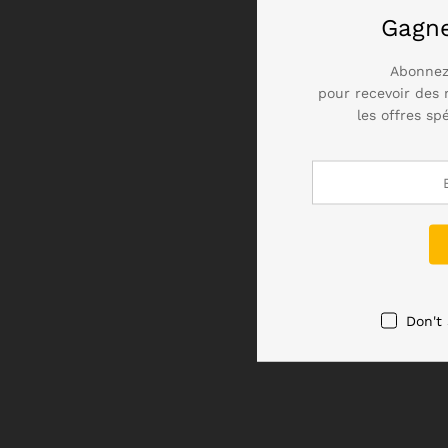
Gagn
Abonnez
pour recevoir des 
les offres sp
Don't