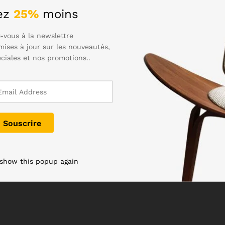
ez
25%
moins
-vous à la newslettre
mises à jour sur les nouveautés,
éciales et nos promotions..
 show this popup again