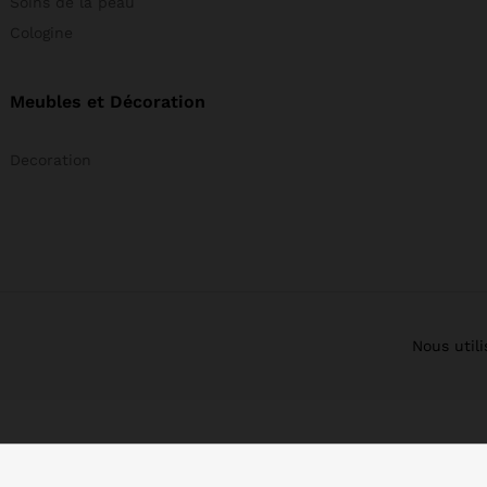
Soins de la peau
Cologine
Meubles et Décoration
Decoration
Nous util