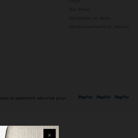
FAQs
Our Press
Demander un devis
Remboursements et retours
isons le paiement sécurisé pour