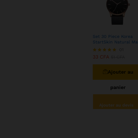
Set 30 Piece Korea
StartSkin Natural Ma
33
CFA
01
51
CFA
33
CFA
Note
51
CFA
5.00
sur 5
Ajouter au
panier
Ajouter au devis