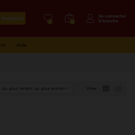
Se connecter
Recherche
S'inscrire
0
0
ent
Aide
i du plus récent au plus ancien
View