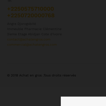
Tel
+2250575710000
+2250720000768
Angre Djorogobité
Immeuble Pharmacie Clémentine
2ieme Etage Abidjan Cote d'Ivoire
contact@achatengros.com
commercial@achatengros.com
© 2018 Achat en gros .Tous droits réservés