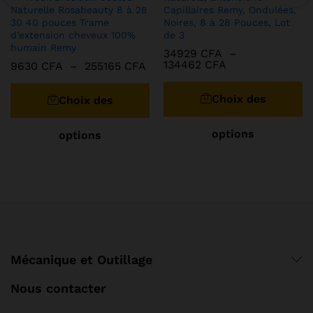
Naturelle Rosabeauty 8 à 28
Capillaires Remy, Ondulées,
30 40 pouces Trame
Noires, 8 à 28 Pouces, Lot
d’extension cheveux 100%
de 3
humain Remy
34929
CFA
–
Plage
134462
CFA
Plage
9630
CFA
–
255165
CFA
de
de
C
Ce
prix :
prix :
pr
produit
34929 CFA
9630 CFA
Choix des
Choix des
à
a
à
a
134462 CFA
255165 CFA
pl
plusieurs
options
options
va
variations.
Le
Les
op
options
pe
peuvent
êt
être
ch
choisies
su
sur
la
la
Mécanique et Outillage
pa
page
d
du
Nous contacter
pr
produit