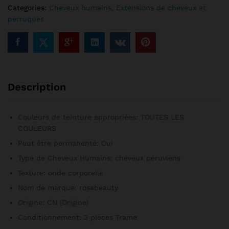
Pouces,
Categories:
Cheveux humains
,
Extensions de cheveux et
Livraison
perruques
Gratuite,
3
Lots
quantité
Description
Couleurs de teinture appropriées:
TOUTES LES
COULEURS
Peut être permanenté:
Oui
Type de Cheveux Humains:
cheveux péruviens
Texture:
onde corporelle
Nom de marque:
rosabeauty
Origine:
CN (Origine)
Conditionnement:
3 pièces Trame