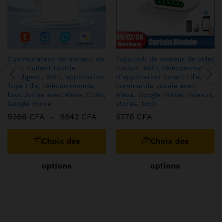
Commutateur de moteur de
Tuya-Joli de moteur de volet
volet roulant tactile
roulant WiFi, télécommande
intelligent, WiFi, application
d’application Smart Life,
Tuya Life, télécommande,
commande vocale avec
fonctionne avec Alexa, Echo,
Alexa, Google Home, rideaux,
Google Home
stores, tech
Plage
9366
CFA
–
9542
CFA
5776
CFA
de
Ce
C
prix :
produit
pr
9366 CFA
Choix des
Choix des
à
a
a
9542 CFA
plusieurs
pl
options
options
variations.
va
Les
Le
options
op
peuvent
pe
être
êt