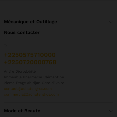
choisies
ch
sur
su
la
la
page
pa
Mécanique et Outillage
du
d
produit
pr
Nous contacter
Tel
+2250575710000
+2250720000768
Angre Djorogobité
Immeuble Pharmacie Clémentine
2ieme Etage Abidjan Cote d'Ivoire
contact@achatengros.com
commercial@achatengros.com
Mode et Beauté