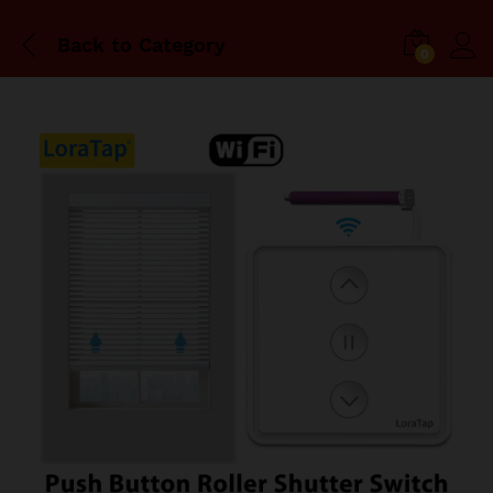
Back to
Category
0