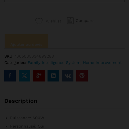
Smart
Life
Volet
Compare
Wishlist
Roulant
pour
Rideaux,
Interrupteur
Ajouter au devis
à
Bouton
SKU:
1005005034699283
Poussoir,
Categories:
Family Intelligence System
,
Home Improvement
Moteur
Électrique
Connecté
WiFi,
Alexa
Google
Description
Home
quantité
Puissance:
600W
Personnalisé:
Oui