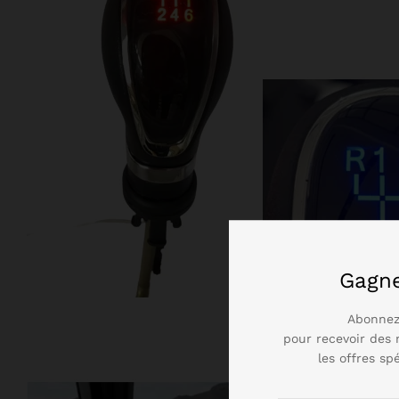
Gagn
Abonnez
pour recevoir des 
les offres sp