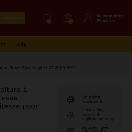
8346
CFA
Ajouter au panier
Se connecter
Recherche
S'inscrire
0
0
ent
Aide
pour Buick Excelle ight/ XT 2009-2014
oiture à
tesse
Shipping
worldwide
itesse pour
Free 7-day
return if
eligible, so easy
Supplier give
bills for this