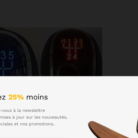
ez
25%
moins
-vous à la newslettre
mises à jour sur les nouveautés,
éciales et nos promotions..