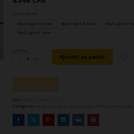
8346
CFA
Color Name:
Blue Light 5 Gear
Blue Light 6 Gear
Red Light 5 G
Red Light 6 Gear
Quantity:
Pommeau
Ajouter au panier
de
levier
de
vitesse
de
Ajouter au devis
voiture
à
SKU:
1005005684641555-1
rétro-
Categories:
Auto, pièces et accessoires
,
Pièces intérieures
éclairage
LED,
manette
de