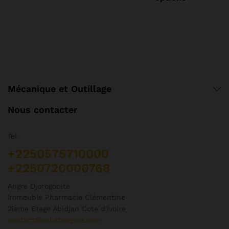
va
options
Le
peuvent
op
être
pe
choisies
êt
sur
ch
la
su
page
la
du
Mécanique et Outillage
pa
produit
d
Nous contacter
pr
Tel
+2250575710000
+2250720000768
Angre Djorogobité
Immeuble Pharmacie Clémentine
2ieme Etage Abidjan Cote d'Ivoire
contact@achatengros.com