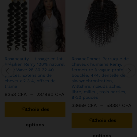
Rosabeauty – tissage en lot
RosabeDorset-Perruque de
brésilien Remy 100% naturel
cheveux humains Remy,
Body Wave 28 30 32 40
fermeture à vague profonde
pouces, Extensions de
bouclée, 4×4, dentelle de
cheveux 2 3 4, offres de
siwsynchronization,
trame
Wiltshire, nœuds achis,
libre, milieu, trois parties,
Plage
9353
CFA
–
237860
CFA
8-20 pouces
de
Ce
prix :
Pl
33659
CFA
–
58387
CFA
produit
9353 CFA
Choix des
de
C
à
a
pr
pr
237860 CFA
33
Choix des
plusieurs
options
à
a
variations.
58
pl
Les
options