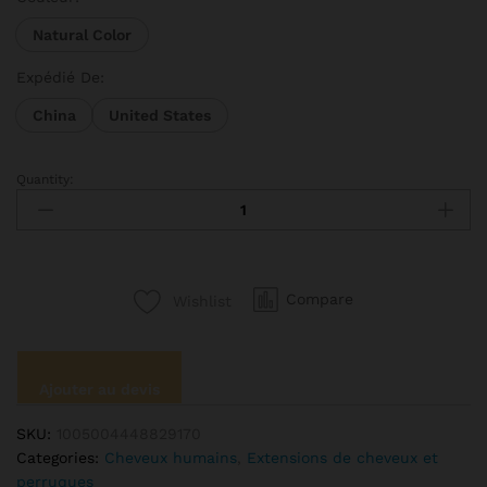
Natural Color
Expédié De:
China
United States
Quantity:
Rosabeуadt-
Tissage
de
cheveux
brésiliens
Compare
Wishlist
naturels
Remy,
extensions
de
Ajouter au devis
cheveux
humains
SKU:
1005004448829170
ondulés,
Categories:
Cheveux humains
,
Extensions de cheveux et
offres
perruques