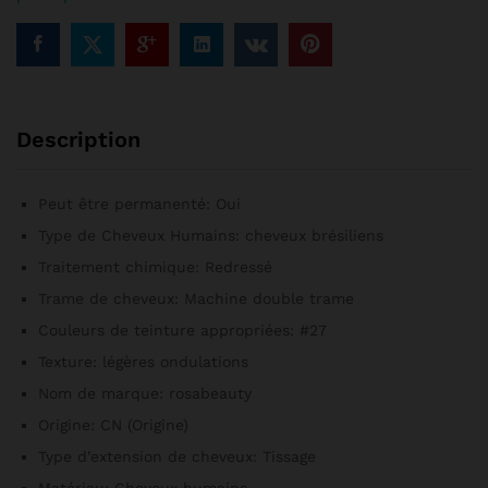
de
trame,
28
po,
30
po,
Description
32
po,
40
Peut être permanenté:
Oui
po,
Type de Cheveux Humains:
cheveux brésiliens
1
Traitement chimique:
Redressé
lot,
3
Trame de cheveux:
Machine double trame
faisceaux,
Couleurs de teinture appropriées:
#27
4
Texture:
légères ondulations
faisceaux
quantité
Nom de marque:
rosabeauty
Origine:
CN (Origine)
Type d’extension de cheveux:
Tissage