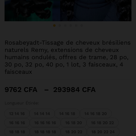
Rosabeуadt-Tissage de cheveux brésiliens
naturels Remy, extensions de cheveux
humains ondulés, offres de trame, 28 po,
30 po, 32 po, 40 po, 1 lot, 3 faisceaux, 4
faisceaux
Plage
9762
CFA
–
293984
CFA
de
prix :
Longueur Étirée:
9762 CFA
12 14 16
14 14 14
14 16 18
14 16 18 20
à
16 16 16
16 16 16 16
16 18 20
16 18 20 22
293984 CF
18 18 18
18 18 18 18
18 20 22
18 20 22 24