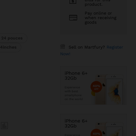
product.
CFA
Pay online or
when receiving
goods
 CFA
24 pouces
Sell on Martfury?
Register
4inches
Now!