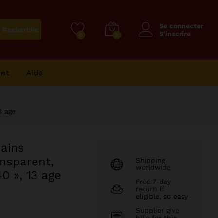
29014
CFA
–
Ajouter au panier
Plage
209977
CFA
Se connecter
Recherche
de
S'inscrire
0
0
prix :
29014 CFA
à
ent
Aide
209977 CFA
3 age
ains
nsparent,
Shipping
worldwide
40 », 13 age
Free 7-day
return if
eligible, so easy
Supplier give
bills for this