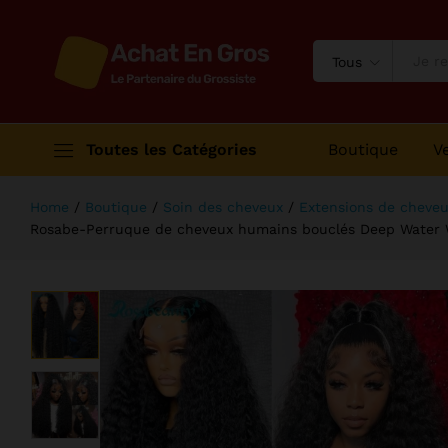
HD, 13x6, 250, Densité 360, 30 ", 40
Description
Avis (0)
Tous
Toutes les Catégories
Boutique
V
Home
/
Boutique
/
Soin des cheveux
/
Extensions de cheveu
Rosabe-Perruque de cheveux humains bouclés Deep Water Wave