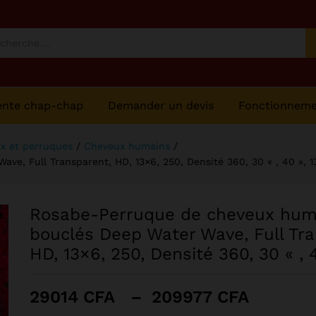
", 13 age
ente chap-chap
Demander un devis
Fonctionnem
x et perruques
/
Cheveux humains
/
, Full Transparent, HD, 13×6, 250, Densité 360, 30 « , 40 », 1
Rosabe-Perruque de cheveux hum
bouclés Deep Water Wave, Full Tra
HD, 13×6, 250, Densité 360, 30 « , 
Plage
29014
CFA
–
209977
CFA
de