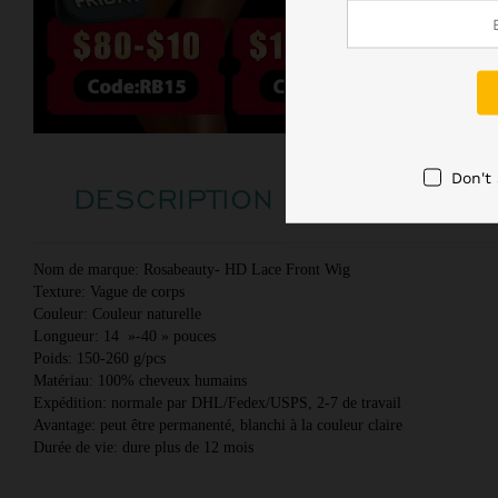
Don't
Nom de marque: Rosabeauty- HD Lace Front Wig 
Texture: Vague de corps 
Couleur: Couleur naturelle 
Longueur: 14  »-40 » pouces 
Poids: 150-260 g/pcs 
Matériau: 100% cheveux humains 
Expédition: normale par DHL/Fedex/USPS, 2-7 de travail 
Avantage: peut être permanenté, blanchi à la couleur claire 
Durée de vie: dure plus de 12 mois