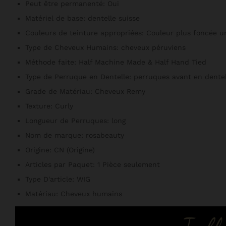
Peut être permanenté:
Oui
Matériel de base:
dentelle suisse
Couleurs de teinture appropriées:
Couleur plus foncée 
Type de Cheveux Humains:
cheveux péruviens
Méthode faite:
Half Machine Made & Half Hand Tied
Type de Perruque en Dentelle:
perruques avant en dentel
Grade de Matériau:
Cheveux Remy
Texture:
Curly
Longueur de Perruques:
long
Nom de marque:
rosabeauty
Origine:
CN (Origine)
Articles par Paquet:
1 Pièce seulement
Type D'article:
WIG
Matériau:
Cheveux humains