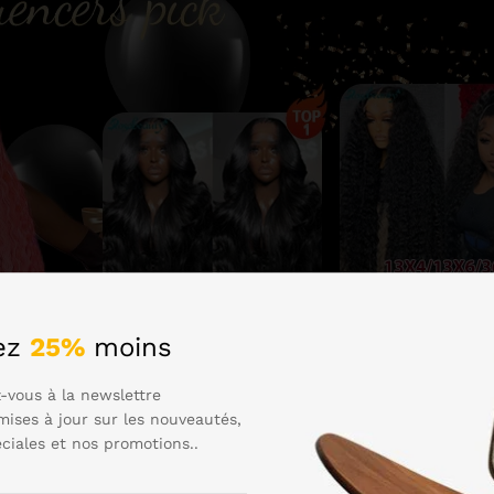
ez
25%
moins
-vous à la newslettre
mises à jour sur les nouveautés,
éciales et nos promotions..