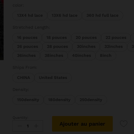
prix :
color:
29014 
13X4 hd lace
13X6 hd lace
360 hd full lace
à
209977
Stretched Length:
16 pouces
18 pouces
20 pouces
22 pouces
26 pouces
28 pouces
30inches
32inches
3
36inches
38inches
40inches
8inch
Ships From:
CHINA
United States
Density:
150density
180density
250density
Quantity:
Rosabe-
Ajouter au panier
Perruque
de