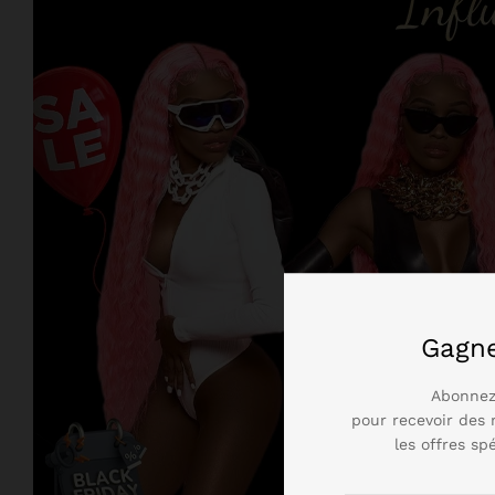
Gagn
Abonnez
pour recevoir des 
les offres sp