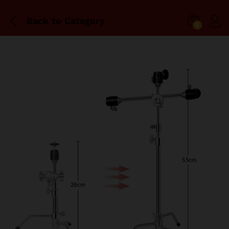
Back to
Category
0