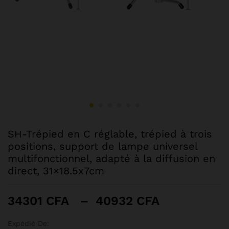
SH-Trépied en C réglable, trépied à trois
positions, support de lampe universel
multifonctionnel, adapté à la diffusion en
direct, 31×18.5x7cm
Plage
34301
CFA
–
40932
CFA
de
prix :
Expédié De: