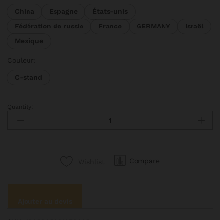
34301 CFA
China
Espagne
États-unis
à
Fédération de russie
France
GERMANY
Israël
40932 CFA
Mexique
Couleur:
C-stand
Quantity:
SH-
Trépied
en
C
réglable,
Compare
Wishlist
trépied
à
trois
positions,
Ajouter au devis
support
de