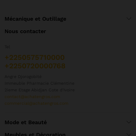
choisies
ch
sur
su
la
la
Mécanique et Outillage
page
pa
du
d
Nous contacter
produit
pr
Tel
+2250575710000
+2250720000768
Angre Djorogobité
Immeuble Pharmacie Clémentine
2ieme Etage Abidjan Cote d'Ivoire
contact@achatengros.com
commercial@achatengros.com
Mode et Beauté
Meubles et Décoration