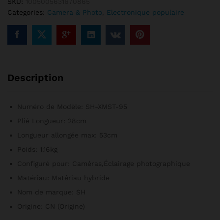
SKU:
1005005631670865
lampe
Categories:
Camera & Photo
,
Electronique populaire
universel
multifonctionnel,
adapté
à
la
diffusion
Description
en
direct,
31x18.5x7cm
Numéro de Modèle:
SH-XMST-95
quantité
Plié Longueur:
28cm
Longueur allongée max:
53cm
Poids:
1.16kg
Configuré pour:
Caméras,Éclairage photographique
Matériau:
Matériau hybride
Nom de marque:
SH
Origine:
CN (Origine)