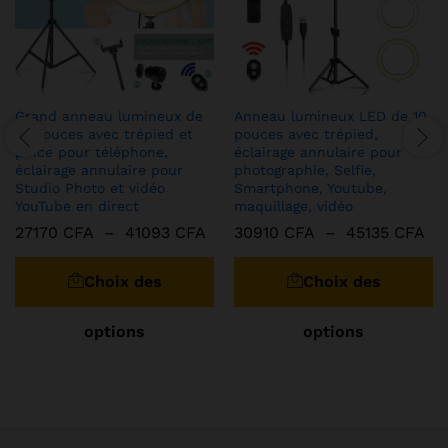
Grand anneau lumineux de
Anneau lumineux LED de 10
10 pouces avec trépied et
pouces avec trépied,
pince pour téléphone,
éclairage annulaire pour
éclairage annulaire pour
photographie, Selfie,
Studio Photo et vidéo
Smartphone, Youtube,
YouTube en direct
maquillage, vidéo
Plage
Pl
27170
CFA
–
41093
CFA
30910
CFA
–
45135
CFA
de
de
Ce
C
prix :
pri
produit
pr
27170 CFA
30
Choix des
Choix des
à
à
a
a
41093 CFA
45
plusieurs
pl
options
options
variations.
va
Les
Le
options
op
peuvent
pe
être
êt