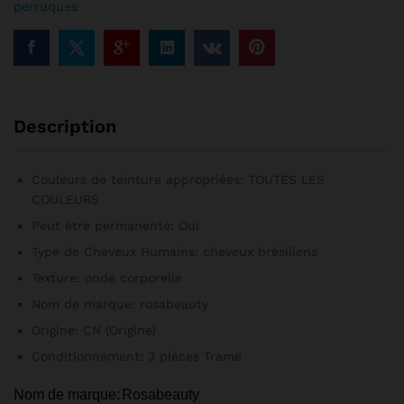
perruques
lot
de
3,
livraison
gratuite
quantité
Description
Couleurs de teinture appropriées:
TOUTES LES
COULEURS
Peut être permanenté:
Oui
Type de Cheveux Humains:
cheveux brésiliens
Texture:
onde corporelle
Nom de marque:
rosabeauty
Origine:
CN (Origine)
Conditionnement:
3 pièces Trame
Nom de marque:
Rosabeauty