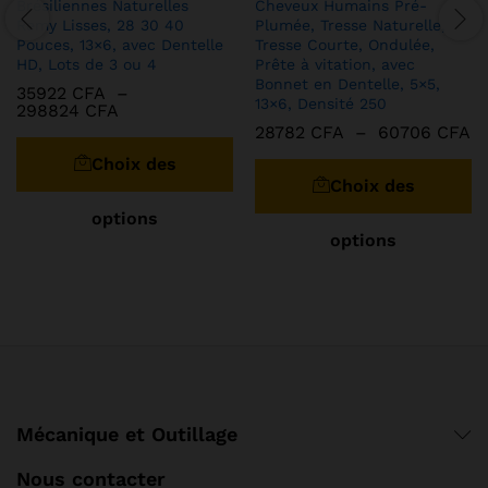
Brésiliennes Naturelles
Cheveux Humains Pré-
Remy Lisses, 28 30 40
Plumée, Tresse Naturelle,
Pouces, 13×6, avec Dentelle
Tresse Courte, Ondulée,
HD, Lots de 3 ou 4
Prête à vitation, avec
Bonnet en Dentelle, 5×5,
35922
CFA
–
13×6, Densité 250
Plage
298824
CFA
de
Pl
Ce
28782
CFA
–
60706
CFA
prix :
d
C
produit
35922 CFA
Choix des
pr
pr
à
a
2
Choix des
298824 CFA
à
a
plusieurs
options
6
pl
variations.
options
va
Les
Le
options
op
peuvent
pe
être
êt
choisies
ch
sur
su
la
la
page
Mécanique et Outillage
pa
du
d
produit
Nous contacter