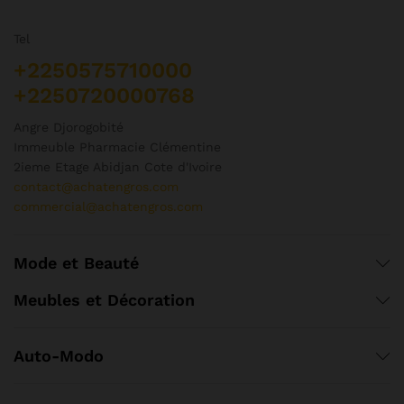
pr
Tel
+2250575710000
+2250720000768
Angre Djorogobité
Immeuble Pharmacie Clémentine
2ieme Etage Abidjan Cote d'Ivoire
contact@achatengros.com
commercial@achatengros.com
Mode et Beauté
Meubles et Décoration
Auto-Modo