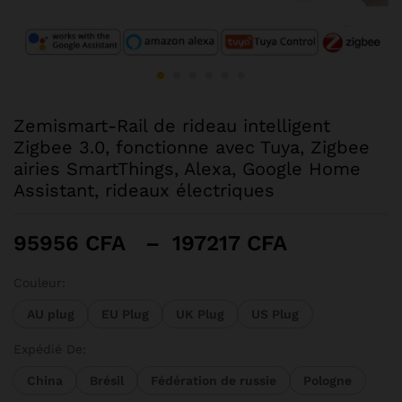
Zemismart-Rail de rideau intelligent
Zigbee 3.0, fonctionne avec Tuya, Zigbee
airies SmartThings, Alexa, Google Home
Assistant, rideaux électriques
Plage
95956
CFA
–
197217
CFA
de
prix :
Couleur:
95956 CF
AU plug
EU Plug
UK Plug
US Plug
à
197217 CF
Expédié De:
China
Brésil
Fédération de russie
Pologne