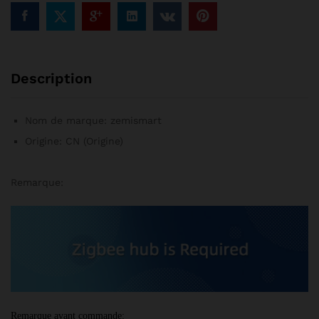
Alexa,
Google
Home
Assistant,
rideaux
Description
électriques
quantité
Nom de marque:
zemismart
Origine:
CN (Origine)
Remarque:
Remarque avant commande: 