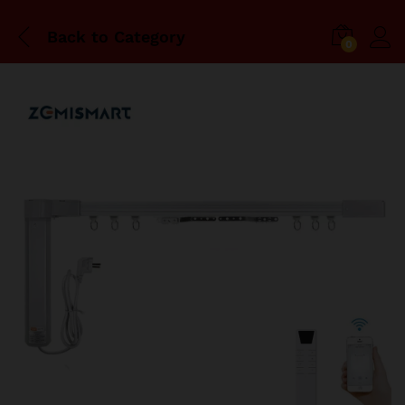
Back to
Category
0