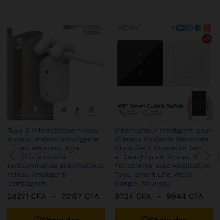
Tuya 3 in1électrique rideau
Interrupteur Intelligent pour
moteur maison intelligente
Rideaux Roulants Motorisés,
rideau assistant Tuya
Contrôleur Connecté Tactile
téléphone mobile
et Design pour Stores, Wifi,
télécommande automatique
Fonctionne avec Application
rideau intelligent
Tuya, Smart Life, Alexa,
compagnon
Google, Nouveau
Plage
Plag
38271
CFA
–
72157
CFA
9724
CFA
–
9944
CFA
de
de
Ce
C
prix :
prix 
produit
pr
38271 CFA
972