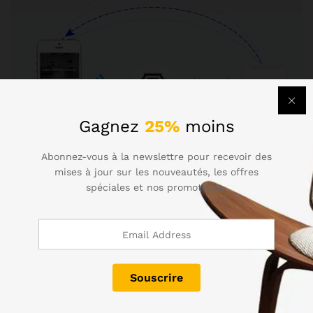
Gagnez
25%
moins
Abonnez-vous à la newslettre pour recevoir des
mises à jour sur les nouveautés, les offres
spéciales et nos promotions..