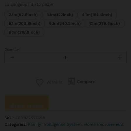
La Longueur de la piste:
2.1m(82.6inch)
3.1m(122inch)
4.1m(161.4inch)
5.1m(200.8inch)
6.1m(240.2inch)
7.1m(279.5inch)
8.1m(318.9inch)
Quantity:
Zemismart-
Rail
de
rideau
intelligent
Compare
Wishlist
Zigbee
3.0,
fonctionne
avec
Ajouter au devis
Tuya,
Zigbee
SKU:
4001132527496
airies
Categories:
Family Intelligence System
,
Home Improvement
SmartThings,