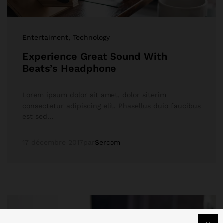
Entertaiment
, Technology
Experience Great Sound With
Beats’s Headphone
Lorem ipsum dolor sit amet, dolor siterim
consectetur adipiscing elit. Phasellus duio faucibus
est sed…
17 décembre 2017
par
Sercom