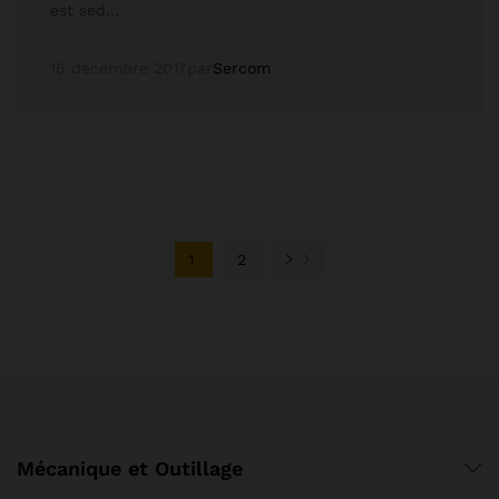
est sed…
16 décembre 2017
par
Sercom
1
2
Mécanique et Outillage