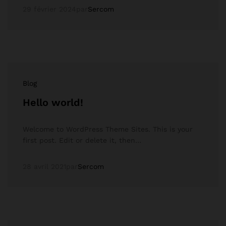
29 février 2024
par
Sercom
Blog
Hello world!
Welcome to WordPress Theme Sites. This is your
first post. Edit or delete it, then…
28 avril 2021
par
Sercom