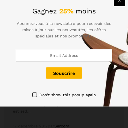
Gagnez
25%
moins
Abonnez-vous à la newslettre pour recevoir des
mises à jour sur les nouveautés, les offres
spéciales et nos promotions..
Life Style
, Others
Products Necessery For Mom
Don't show this popup again
Lorem ipsum dolor sit amet, dolor siterim
consectetur adipiscing elit. Phasellus duio faucibus
est sed…
17 décembre 2017
par
Sercom