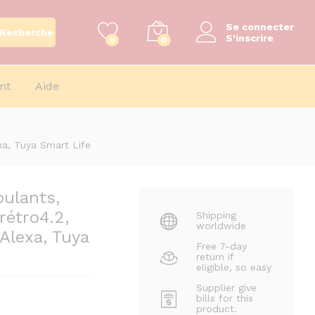
9806
CFA
–
Ajouter au panier
Se connecter
Recherche
Plage
9818
CFA
S'inscrire
0
0
de
prix :
9806 CFA
nt
Aide
à
9818 CFA
ro4.2,
xa, Tuya Smart Life
oulants,
rétro4.2,
Shipping
worldwide
lexa, Tuya
Free 7-day
return if
eligible, so easy
Supplier give
bills for this
product.