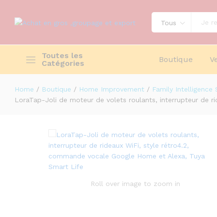
Tous
Toutes les
Boutique
V
Catégories
Home
/
Boutique
/
Home Improvement
/
Family Intelligence
LoraTap-Joli de moteur de volets ro
LoraTap-Joli de moteur de volets roulants, interrupteur de 
commande vocale Google Home et A
Description
Avis (0)
Roll over image to zoom in