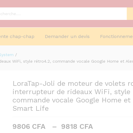
ente chap-chap
Demander un devis
Fonctionneme
 System
/
ulants, interrupteur de rideaux WiFi, style rét
rideaux WiFi, style rétro4.2, commande vocale Google Home et Ale
lexa, Tuya Smart Life
LoraTap-Joli de moteur de volets r
interrupteur de rideaux WiFi, style 
commande vocale Google Home et A
Smart Life
Plage
9806
CFA
–
9818
CFA