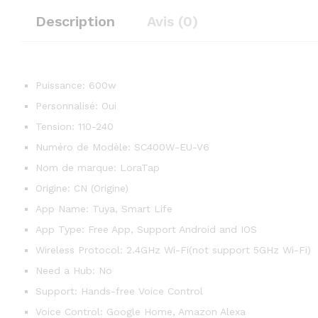
Description
Avis (0)
Puissance:
600w
Personnalisé:
Oui
Tension:
110-240
Numéro de Modèle:
SC400W-EU-V6
Nom de marque:
LoraTap
Origine:
CN (Origine)
App Name:
Tuya, Smart Life
App Type:
Free App, Support Android and IOS
Wireless Protocol:
2.4GHz Wi-Fi(not support 5GHz Wi-Fi)
Need a Hub:
No
Support:
Hands-free Voice Control
Voice Control:
Google Home, Amazon Alexa