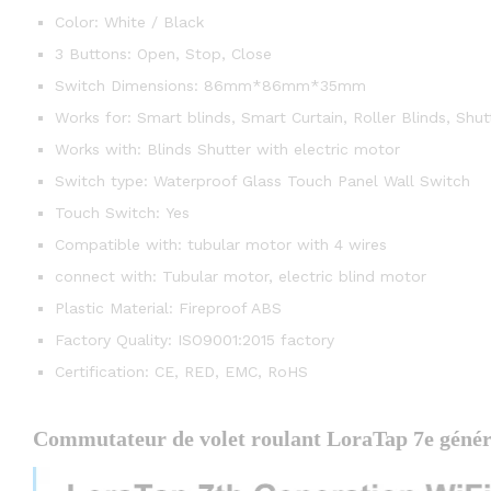
Color:
White / Black
3 Buttons:
Open, Stop, Close
Switch Dimensions:
86mm*86mm*35mm
Works for:
Smart blinds, Smart Curtain, Roller Blinds, Shut
Works with:
Blinds Shutter with electric motor
Switch type:
Waterproof Glass Touch Panel Wall Switch
Touch Switch:
Yes
Compatible with:
tubular motor with 4 wires
connect with:
Tubular motor, electric blind motor
Plastic Material:
Fireproof ABS
Factory Quality:
ISO9001:2015 factory
Certification:
CE, RED, EMC, RoHS
Commutateur de volet roulant LoraTap 7e géné