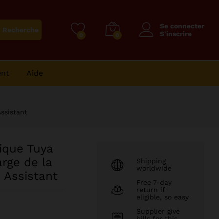
27298
CFA
–
Ajouter au panier
Plage
77326
CFA
Se connecter
Recherche
de
S'inscrire
0
0
prix :
27298 CFA
à
ent
Aide
77326 CFA
Assistant
rique Tuya
arge de la
Shipping
worldwide
 Assistant
Free 7-day
return if
eligible, so easy
Supplier give
bills for this