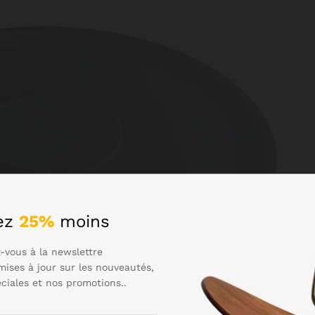
ez
25%
moins
-vous à la newslettre
mises à jour sur les nouveautés,
éciales et nos promotions..