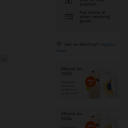
product.
FA
Pay online or
when receiving
goods
FA
Sell on Martfury?
Register
Now!
t