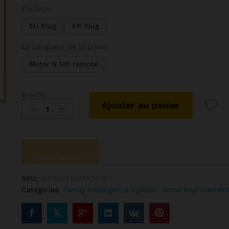
prix :
Couleur:
27298 C
EU Plug
KR Plug
à
77326 C
La Longueur de la piste:
Motor N 1ch remote
Quantity:
Moteur
Ajouter au panier
de
rideau
Intelligent
électrique
Tuya
Ajouter au devis
Zigbee,
3e
SKU:
1005005227493420
génération,
Categories:
Family Intelligence System
,
Home Improvemen
prise
en
charge