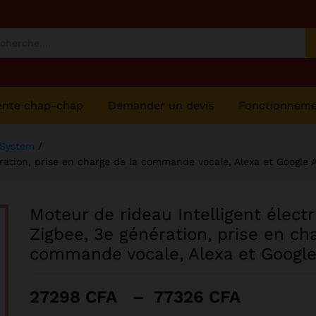
le Assistant
ente chap-chap
Demander un devis
Fonctionnem
 System
/
ération, prise en charge de la commande vocale, Alexa et Google 
Moteur de rideau Intelligent élect
Zigbee, 3e génération, prise en ch
commande vocale, Alexa et Google
Plage
27298
CFA
–
77326
CFA
de