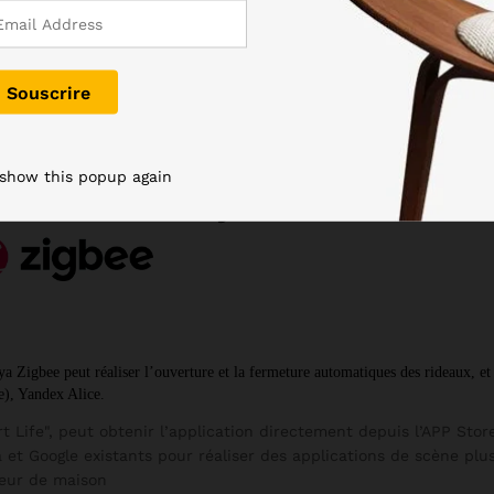
 show this popup again
a Zigbee peut réaliser l’ouverture et la fermeture automatiques des rideaux, et a
), Yandex Alice. 
t Life", peut obtenir l’application directement depuis l’APP Store
 et Google existants pour réaliser des applications de scène plus
leur de maison