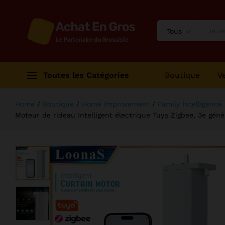
la commande vocale, Alexa et Goog
Description
Avis (0)
Tous
Toutes les Catégories
Boutique
V
Home
/
Boutique
/
Home Improvement
/
Family Intelligence
Moteur de rideau Intelligent électrique Tuya Zigbee, 3e gén