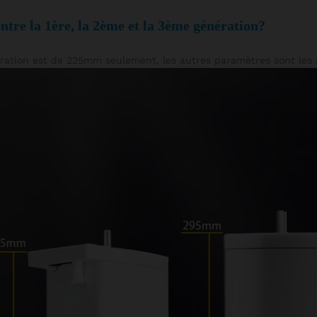
entre la 1ère, la 2ème et la 3ème génération?
nération est de 225mm seulement, les autres paramètres sont le