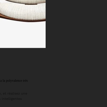
 la polyvalence très 
, et réalisez une
 intelligentes