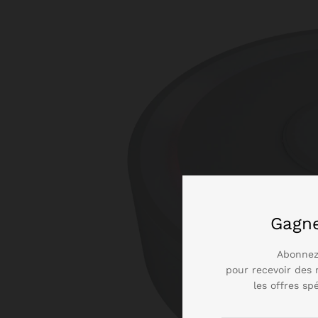
Gagn
Abonnez
pour recevoir des 
les offres sp