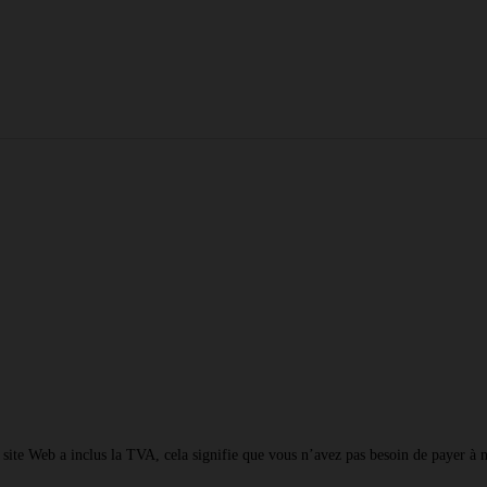
de
la
commande
vocale,
Alexa
et
Google
Assistant
quantité
e site Web a inclus la TVA, cela signifie que vous n’avez pas besoin de payer à