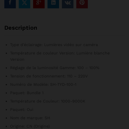
de
portrait,
accessoires
de
Description
studio,
YouTube
Live,
Type d'éclairage:
Lumières vidéo sur caméra
100W
Température de couleur Version:
Lumière blanche
quantité
Version
Réglage de la luminosité Gamme:
100 – 100%
Tension de fonctionnement:
110 – 220V
Numéro de Modèle:
SH-TYD-100-1
Paquet:
Bundle 1
Température de Couleur:
1000-9000K
Paquet:
Oui
Nom de marque:
SH
Origine:
CN (Origine)