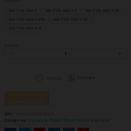
Couleur:
SH-TYD-100-1
SH-TYD-100-1-1
SH-TYD-100-1-10
SH-TYD-100-1-175
SH-TYD-100-1-18
SH-TYD-100-1-3
Quantity:
Lumière
du
jour
LED
pour
Compare
Wishlist
la
photographie
et
la
Ajouter au devis
vidéo,
lampe
SKU:
1005005008508138
solaire
Categories:
Camera & Photo
,
Electronique populaire
balance,
flash