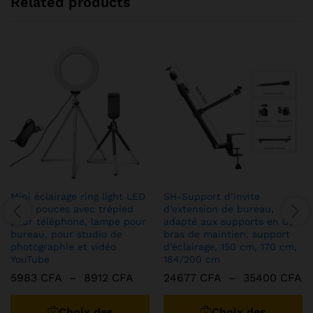
Related products
Mini éclairage ring light LED
SH-Support d’invite
de 6 pouces avec trépied
d’extension de bureau,
pour téléphone, lampe pour
adapté aux supports en U,
bureau, pour studio de
bras de maintien, support
photographie et vidéo
d’éclairage, 150 cm, 170 cm,
YouTube
184/200 cm
Plage
Pl
5983
CFA
–
8912
CFA
24677
CFA
–
35400
CFA
de
d
Ce
C
prix :
pr
produit
pr
5983 CFA
2
Choix des
Choix des