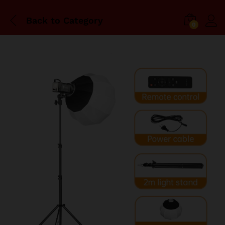
Back to
Category
0