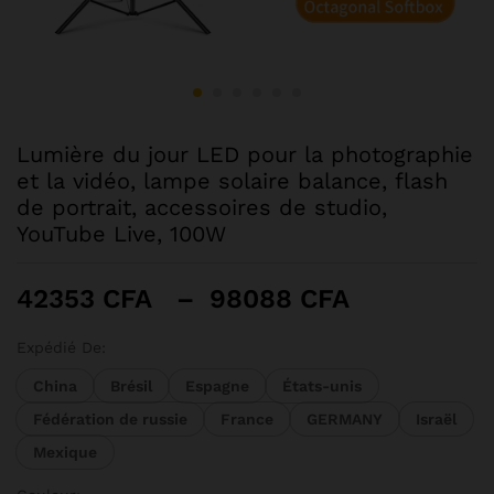
Lumière du jour LED pour la photographie
et la vidéo, lampe solaire balance, flash
de portrait, accessoires de studio,
YouTube Live, 100W
Plage
42353
CFA
–
98088
CFA
de
prix :
Expédié De:
42353 CFA
China
Brésil
Espagne
États-unis
à
Fédération de russie
France
GERMANY
Israël
98088 CF
Mexique