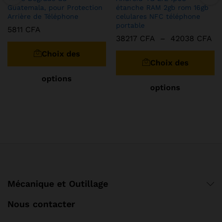
Guatemala, pour Protection
étanche RAM 2gb rom 16gb
Arrière de Téléphone
celulares NFC téléphone
portable
5811
CFA
Pl
38217
CFA
–
42038
CFA
Ce
de
C
produit
Choix des
pri
pr
a
38
Choix des
à
a
plusieurs
42
options
pl
variations.
options
va
Les
Le
options
op
peuvent
pe
être
êt
choisies
ch
sur
su
la
la
page
pa
du
Mécanique et Outillage
d
produit
pr
Nous contacter