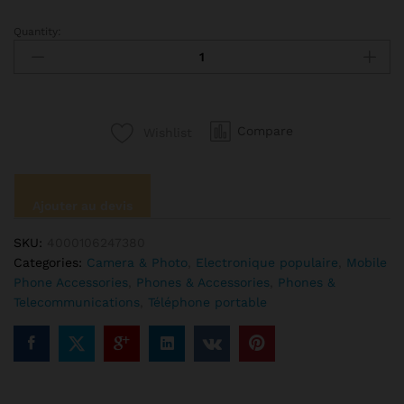
Quantity:
Mini
anneau
lumineux
de
9
Compare
Wishlist
pouces
avec
trépied,
éclairage
Ajouter au devis
annulaire
pour
SKU:
4000106247380
studio
Categories:
Camera & Photo
,
Electronique populaire
,
Mobile
Photo,
Phone Accessories
,
Phones & Accessories
,
Phones &
vidéo,
Telecommunications
,
Téléphone portable
Selfie,
téléphone
YouTube
en
direct