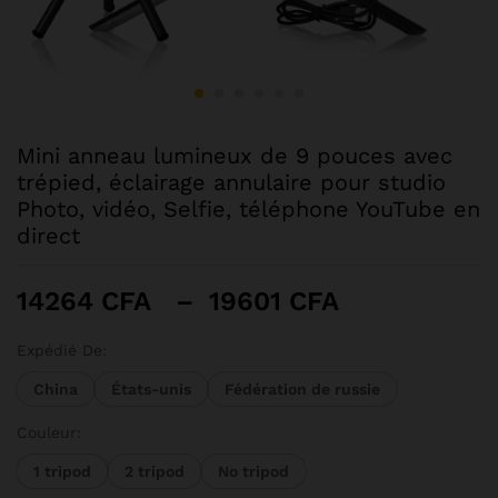
Mini anneau lumineux de 9 pouces avec
trépied, éclairage annulaire pour studio
Photo, vidéo, Selfie, téléphone YouTube en
direct
Plage
14264
CFA
–
19601
CFA
de
prix :
Expédié De:
14264 CFA
China
États-unis
Fédération de russie
à
19601 CFA
Couleur:
1 tripod
2 tripod
No tripod