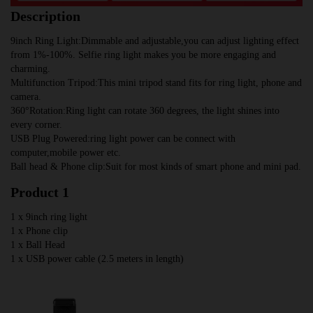
Description
9inch Ring Light:Dimmable and adjustable,you can adjust lighting effect 
from 1%-100%. Selfie ring light makes you be more engaging and 
charming.
Multifunction Tripod:This mini tripod stand fits for ring light, phone and 
camera.
360°Rotation:Ring light can rotate 360 degrees, the light shines into 
every corner.
USB Plug Powered:ring light power can be connect with 
computer,mobile power etc.
Ball head & Phone clip:Suit for most kinds of smart phone and mini pad.
Product 1
1 x 9inch ring light
1 x Phone clip
1 x Ball Head
1 x USB power cable (2.5 meters in length)