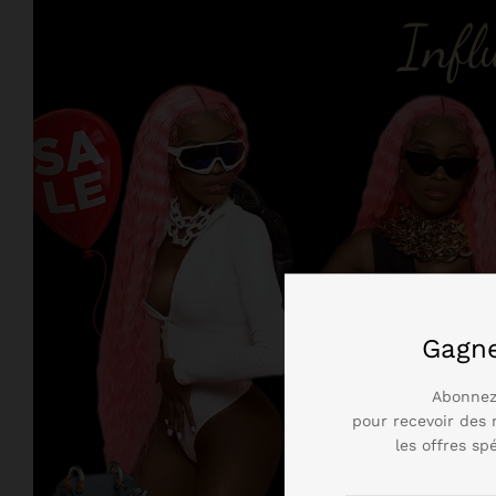
Gagn
Abonnez
pour recevoir des 
les offres sp