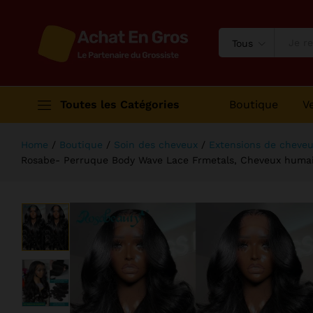
Prêt à porter Go, Sans colle, Densi
Description
Avis (0)
Tous
Toutes les Catégories
Boutique
V
Home
/
Boutique
/
Soin des cheveux
/
Extensions de cheveu
Rosabe- Perruque Body Wave Lace Frmetals, Cheveux humains 