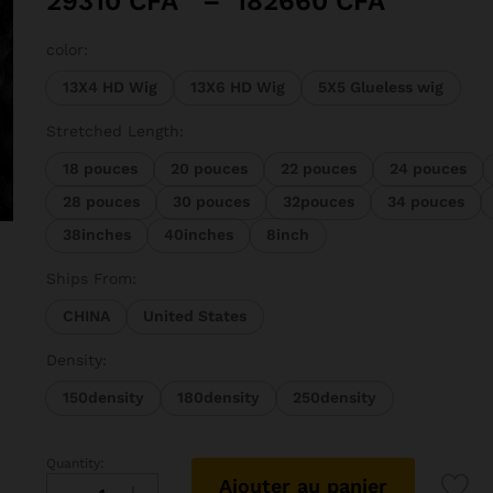
29310
CFA
–
182660
CFA
de
prix :
color:
29310 
13X4 HD Wig
13X6 HD Wig
5X5 Glueless wig
à
182660
Stretched Length:
18 pouces
20 pouces
22 pouces
24 pouces
28 pouces
30 pouces
32pouces
34 pouces
38inches
40inches
8inch
Ships From:
CHINA
United States
Density:
150density
180density
250density
Quantity:
Rosabe-
Ajouter au panier
Perruque