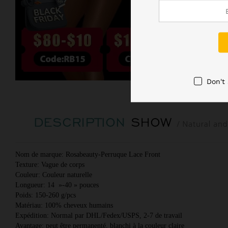
Don't
Nom de marque: Rosabeauty-Perruque Lace Front 
Texture: Vague de corps 
Couleur: Couleur naturelle 
Longueur: 14  »-40 » pouces 
Poids: 150-260 g/pcs 
Matériau: 100% cheveux humains 
Expédition: Normal par DHL/Fedex/USPS, 2-7 de travail 
Avantage: peut être permanenté, blanchi à la couleur claire 