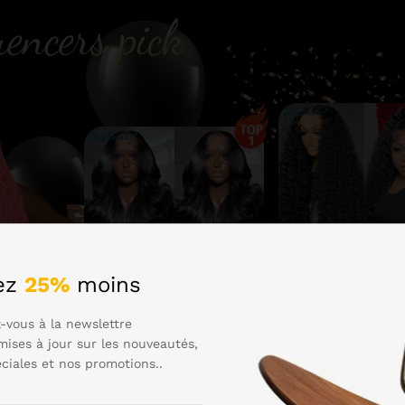
ez
25%
moins
-vous à la newslettre
mises à jour sur les nouveautés,
éciales et nos promotions..