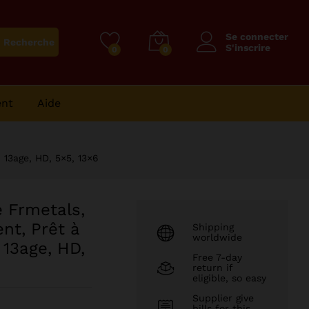
29310
CFA
–
Ajouter au panier
Plage
182660
CFA
Se connecter
Recherche
de
S'inscrire
0
0
prix :
29310 CFA
à
ent
Aide
182660 CFA
13age, HD, 5×5, 13×6
 Frmetals,
nt, Prêt à
Shipping
worldwide
 13age, HD,
Free 7-day
return if
eligible, so easy
Supplier give
bills for this