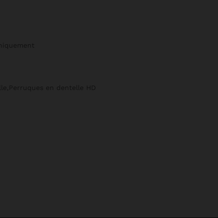
quantité
uniquement
le,Perruques en dentelle HD