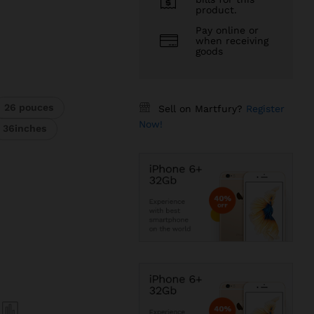
product.
Pay online or
when receiving
CFA
goods
 CFA
26 pouces
Sell on Martfury?
Register
Now!
36inches