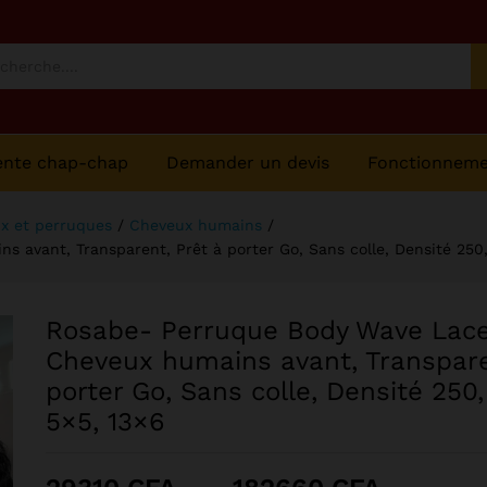
té 250, 13age, HD, 5x5, 13x6
ente chap-chap
Demander un devis
Fonctionnem
x et perruques
/
Cheveux humains
/
avant, Transparent, Prêt à porter Go, Sans colle, Densité 250, 
Rosabe- Perruque Body Wave Lace
Cheveux humains avant, Transpare
porter Go, Sans colle, Densité 250,
5×5, 13×6
Plage