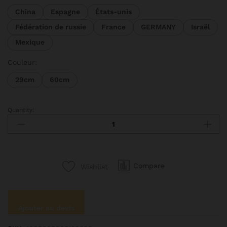
19598 CFA
China
Espagne
États-unis
à
Fédération de russie
France
GERMANY
Israël
26210 CFA
Mexique
Couleur:
29cm
60cm
Quantity:
SH-
Support
mural
réglable
pour
Compare
Wishlist
photographie,
support
d'invite
vertical,
Ajouter au devis
support
supérieur,