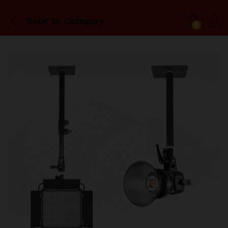
Back to
Category
0