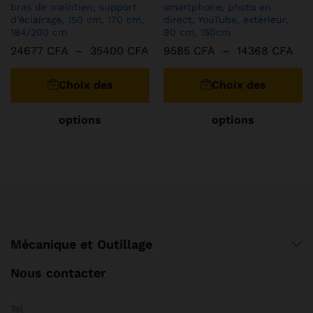
bras de maintien, support
smartphone, photo en
d’éclairage, 150 cm, 170 cm,
direct, YouTube, extérieur,
184/200 cm
90 cm, 150cm
Plage
Pla
24677
CFA
–
35400
CFA
9585
CFA
–
14368
CFA
de
de
Ce
C
prix :
prix
produit
pr
24677 CFA
958
Choix des
Choix des
à
à
a
a
35400 CFA
143
plusieurs
pl
options
options
variations.
va
Les
Le
options
op
peuvent
pe
être
êt
choisies
ch
sur
su
la
la
Mécanique et Outillage
page
pa
du
d
Nous contacter
produit
pr
Tel