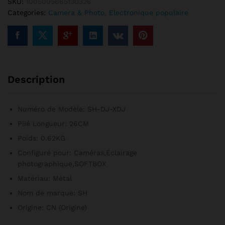
SKU:
1005005665130326
matériel
Categories:
Camera & Photo
,
Electronique populaire
de
support
RapSupport
pour
lumière
vidéo
Description
quantité
Numéro de Modèle:
SH-DJ-XDJ
Plié Longueur:
26CM
Poids:
0.62KG
Configuré pour:
Caméras,Éclairage
photographique,SOFTBOX
Matériau:
Métal
Nom de marque:
SH
Origine:
CN (Origine)