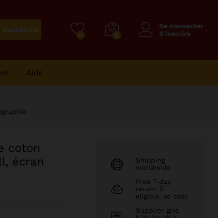
15833
CFA
–
Ajouter au panier
Plage
35677
CFA
Se connecter
Recherche
de
S'inscrire
0
0
prix :
15833 CFA
à
ent
Aide
35677 CFA
ographie
de coton
l, écran
Shipping
worldwide
Free 7-day
return if
eligible, so easy
Supplier give
bills for this