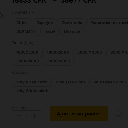
15833
CFA
–
35677
CFA
de
prix :
Expédié De:
15833 CF
China
Espagne
États-unis
Fédération de russ
à
GERMANY
Israël
Mexique
35677 C
Taille (mm):
1600X2000
1600X3000
2000 * 3000
3000 * 
3000x4000
3000x6000
Couleur:
only Blcak cloth
only gray cloth
only Green cloth
only White cloth
Quantity:
SH-
Ajouter au panier
Toile
de
fond