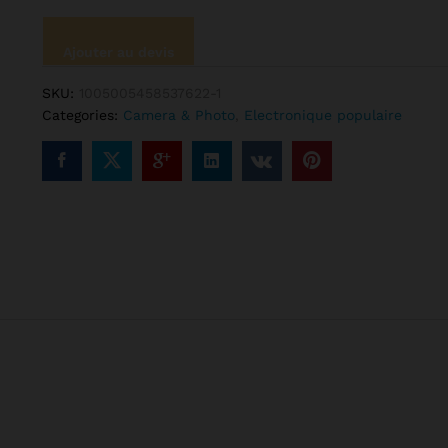
en
tissu
Ajouter au devis
textile
de
SKU:
1005005458537622-1
coton
Categories:
Camera & Photo
,
Electronique populaire
pour
studio
photo,
uniquement
grill,
écran
vert,
clé
DNoma,
fond
blanc
pour
photographie
quantité