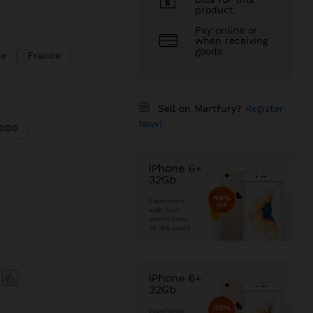
product.
Pay online or
when receiving
A
goods
ie
France
FA
Sell on Martfury?
Register
Now!
3000