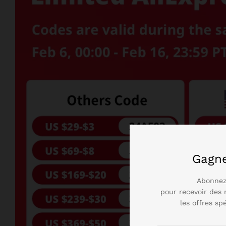
Gagn
Abonnez
pour recevoir des 
les offres sp