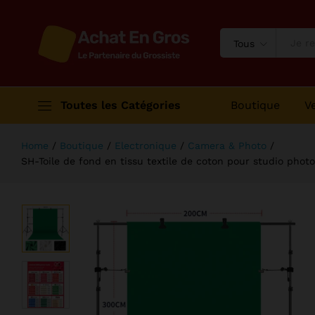
vert, clé DNoma, fond blanc pour 
Description
Avis (0)
Tous
Toutes les Catégories
Boutique
V
Home
/
Boutique
/
Electronique
/
Camera & Photo
/
SH-Toile de fond en tissu textile de coton pour studio phot