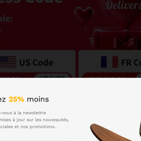
ez
25%
moins
-vous à la newslettre
mises à jour sur les nouveautés,
éciales et nos promotions..